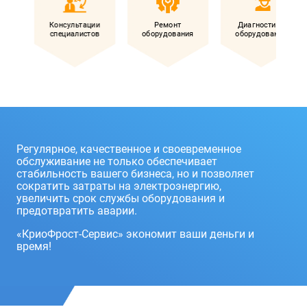
Консультации
Ремонт
Диагностика
специалистов
оборудования
оборудования
Регулярное, качественное и своевременное
обслуживание не только обеспечивает
стабильность вашего бизнеса, но и позволяет
сократить затраты на электроэнергию,
увеличить срок службы оборудования и
предотвратить аварии.
«КриоФрост-Сервис» экономит ваши деньги и
время!