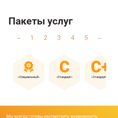
Пакеты услуг
1
2
3
4
5
–
–
«Специальный»
«Стандарт»
«Стандарт+»
Мы всегда готовы рассмотреть возможность